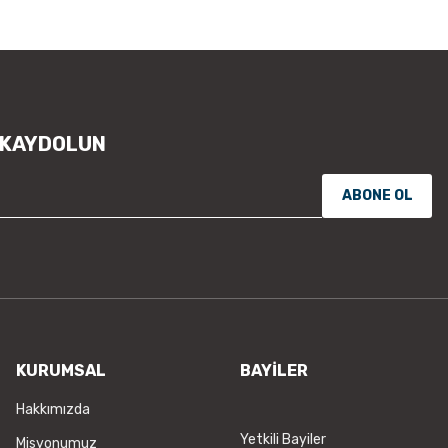
Ürün açıklamasında eksik bilgile
Ürün bilgilerinde hatalar bulunu
Ürün fiyatı diğer sitelerden daha
Bu ürüne benzer farklı alternatifl
 KAYDOLUN
ABONE OL
KURUMSAL
BAYİLER
Hakkımızda
Yetkili Bayiler
Misyonumuz