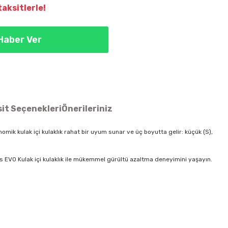
aksitlerle!
Haber Ver
it Seçenekleri
Önerileriniz
mik kulak içi kulaklık rahat bir uyum sunar ve üç boyutta gelir: küçük (S),
 EVO Kulak içi kulaklık ile mükemmel gürültü azaltma deneyimini yaşayın.
ün açıklamalarında ve diğer konularda yetersiz gördüğünüz noktaları
 iletebilirsiniz.
Bu ürüne ilk yorumu siz yapın!
 ederiz.
a görüntülenemiyor.