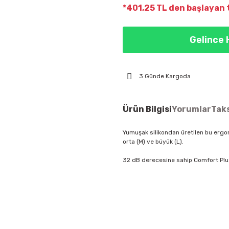
*401,25 TL den başlayan t
Gelince 
3 Günde Kargoda
Ürün Bilgisi
Yorumlar
Taks
Yumuşak silikondan üretilen bu ergono
orta (M) ve büyük (L).
32 dB derecesine sahip Comfort Plus
Bu ürünün fiyat bilgisi, resim, ür
öneri formunu kullanarak tarafımıza
Görüş ve önerileriniz için teşekkür
Ürün resmi kalitesiz, bozuk vey