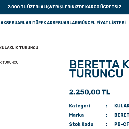
2.000 TL ÜZERİ ALIŞVERİŞLERİNİZDE KARGO ÜCRETSİZ
 AKSESUARLARI
TÜFEK AKSESUARLARI
GÜNCEL FİYAT LİSTESİ
 KULAKLIK TURUNCU
BERETTA K
TURUNCU
2.250,00 TL
Kategori
KULAK
Marka
BERE
Stok Kodu
PB-C