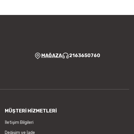
Yorum Yaz
r bulunuyor.
yor.
 pahalı.
er olmalı.
MAĞAZA
2163650760
Gönder
MÜŞTERİ HİZMETLERİ
İletişim Bilgileri
Değişim ve İade