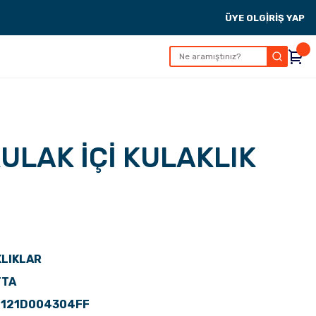
ÜYE OL
GİRİŞ YAP
ULAK İÇİ KULAKLIK
LIKLAR
TTA
F121D004304FF