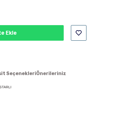
e Ekle
it Seçenekleri
Önerileriniz
STARLI
ün açıklamalarında ve diğer konularda yetersiz gördüğünüz noktaları
 iletebilirsiniz.
Bu ürüne ilk yorumu siz yapın!
 ederiz.