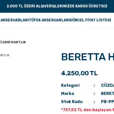
2.000 TL ÜZERİ ALIŞVERİŞLERİNİZDE KARGO ÜCRETSİZ
 AKSESUARLARI
TÜFEK AKSESUARLARI
GÜNCEL FİYAT LİSTESİ
İ DERİ KARTLIK
BERETTA H
4.250,00 TL
Kategori
CÜZDA
Marka
BERE
Stok Kodu
PB-P
*757,92 TL den başlayan t