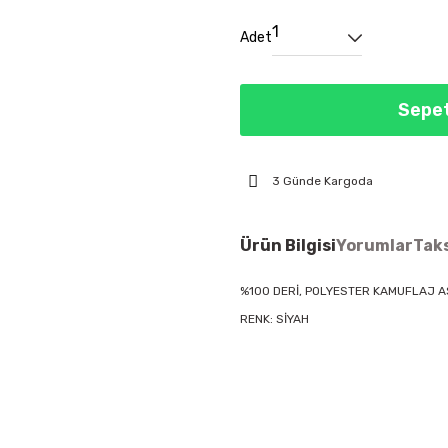
Adet
Sepet
3 Günde Kargoda
Ürün Bilgisi
Yorumlar
Taks
%100 DERİ, POLYESTER KAMUFLAJ A
RENK: SİYAH
Bu ürünün fiyat bilgisi, resim, ür
öneri formunu kullanarak tarafımıza
Görüş ve önerileriniz için teşekkür