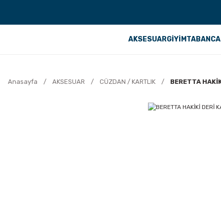
AKSESUAR
GİYİM
TABANCA
Anasayfa
AKSESUAR
CÜZDAN / KARTLIK
BERETTA HAKİK