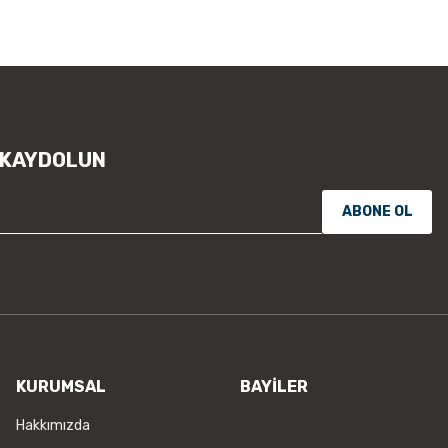
Ürün resmi kalitesiz, bozuk vey
Ürün açıklamasında eksik bilgile
Ürün bilgilerinde hatalar bulunu
Ürün fiyatı diğer sitelerden daha
Bu ürüne benzer farklı alternatifl
 KAYDOLUN
ABONE OL
KURUMSAL
BAYİLER
Hakkımızda