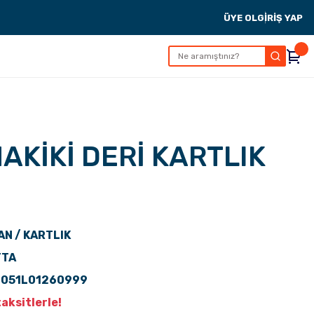
ÜYE OL
GİRİŞ YAP
AKİKİ DERİ KARTLIK
N / KARTLIK
TTA
P051L01260999
aksitlerle!