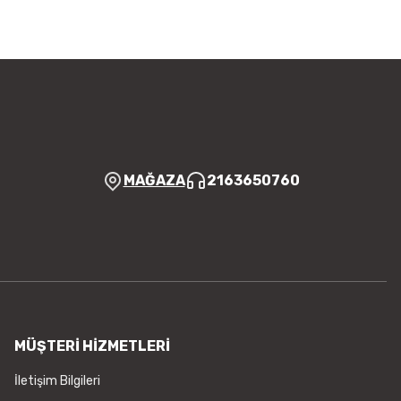
a görüntülenemiyor.
Yorum Yaz
r bulunuyor.
yor.
 pahalı.
er olmalı.
MAĞAZA
2163650760
Gönder
MÜŞTERİ HİZMETLERİ
İletişim Bilgileri