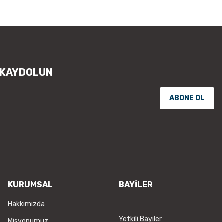
Ürün açıklamasında eksik bilgile
Ürün bilgilerinde hatalar bulunu
Ürün fiyatı diğer sitelerden daha
Bu ürüne benzer farklı alternatifl
 KAYDOLUN
ABONE OL
KURUMSAL
BAYİLER
Hakkımızda
Yetkili Bayiler
Misyonumuz