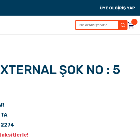
ÜYE OL
GİRİŞ YAP
XTERNAL ŞOK NO : 5
AR
TTA
62274
aksitlerle!