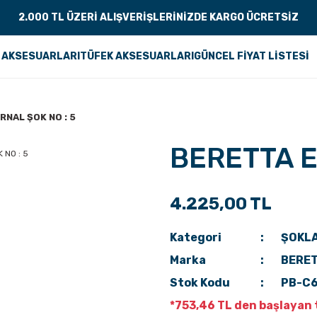
2.000 TL ÜZERİ ALIŞVERİŞLERİNİZDE KARGO ÜCRETSİZ
 AKSESUARLARI
TÜFEK AKSESUARLARI
GÜNCEL FİYAT LİSTESİ
NAL ŞOK NO : 5
BERETTA E
4.225,00 TL
Kategori
ŞOKL
Marka
BERE
Stok Kodu
PB-C
*753,46 TL den başlayan t