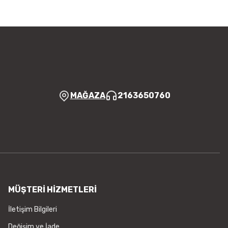
Yorum Yaz
r bulunuyor.
yor.
 pahalı.
er olmalı.
MAĞAZA
2163650760
Gönder
MÜŞTERİ HİZMETLERİ
İletişim Bilgileri
Değişim ve İade