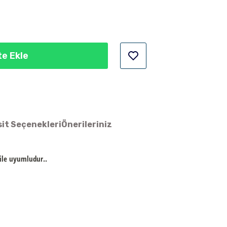
e Ekle
it Seçenekleri
Önerileriniz
 ile uyumludur..
ün açıklamalarında ve diğer konularda yetersiz gördüğünüz noktaları
 iletebilirsiniz.
Bu ürüne ilk yorumu siz yapın!
 ederiz.
a görüntülenemiyor.