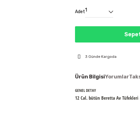
Adet
Sepet
3 Günde Kargoda
Ürün Bilgisi
Yorumlar
Taks
GENEL DETAY
12 Cal. bütün Beretta Av Tüfekleri
Bu ürünün fiyat bilgisi, resim, ür
öneri formunu kullanarak tarafımıza
Görüş ve önerileriniz için teşekkür
Ürün resmi kalitesiz, bozuk vey