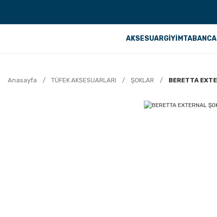
AKSESUAR
GİYİM
TABANCA
Anasayfa
TÜFEK AKSESUARLARI
ŞOKLAR
BERETTA EXTER