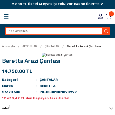
2.000 TL ÜZERİ ALIŞVERİŞLERİNİZDE KARGO ÜCRETSİZ
Geri Dön
Geri Dön
Geri Dön
Geri Dön
KSESUARLARI
ESUARLARI
ER
Anasayfa
AKSESUAR
ÇANTALAR
Beretta Arazi Çantası
ZLARI
Beretta Arazi Çantası
14.750,00 TL
LIK
 DÜŞÜRME MANDALI
Kategori
ÇANTALAR
AK PEDLERİ
Marka
BERETTA
Stok Kodu
PB-BS881001890999
Rİ
LERİ
*2.630,42 TL den başlayan taksitlerle!
İTLERİ
Adet