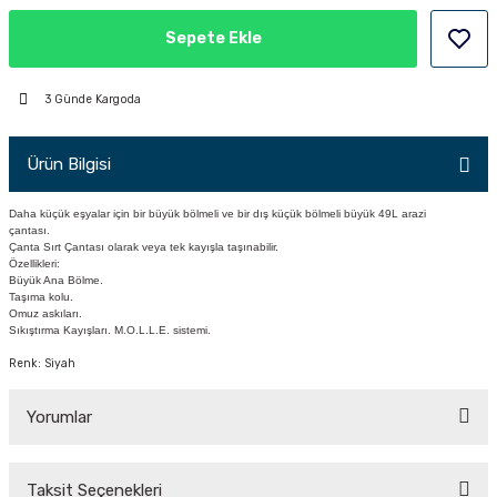
PÇİK
Sepete Ekle
3 Günde Kargoda
İKLER
Ürün Bilgisi
Daha küçük eşyalar için bir büyük bölmeli ve bir dış küçük bölmeli büyük 49L arazi
çantası.
Çanta Sırt Çantası olarak veya tek kayışla taşınabilir.
Özellikleri:
Büyük Ana Bölme.
Taşıma kolu.
Omuz askıları.
Sıkıştırma Kayışları. M.O.L.L.E. sistemi.
Renk: Siyah
Yorumlar
Taksit Seçenekleri