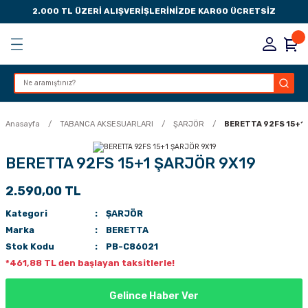
2.000 TL ÜZERİ ALIŞVERİŞLERİNİZDE KARGO ÜCRETSİZ
Geri Dön
Geri Dön
Geri Dön
Geri Dön
KSESUARLARI
ESUARLARI
ER
Anasayfa
TABANCA AKSESUARLARI
ŞARJÖR
BERETTA 92FS 15+1
ZLARI
BERETTA 92FS 15+1 ŞARJÖR 9X19
2.590,00 TL
LIK
 DÜŞÜRME MANDALI
Kategori
ŞARJÖR
AK PEDLERİ
Marka
BERETTA
Stok Kodu
PB-C86021
Rİ
LERİ
*461,88 TL den başlayan taksitlerle!
İTLERİ
Gelince Haber Ver