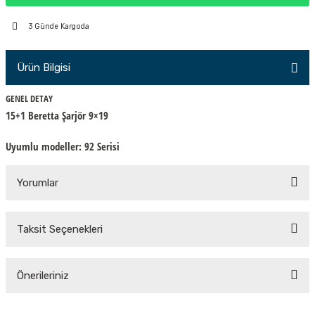
PÇİK
3 Günde Kargoda
Ürün Bilgisi
İKLER
GENEL DETAY
15+1 Beretta Şarjör 9×19
Uyumlu modeller:
92 Serisi
Yorumlar
Taksit Seçenekleri
Bu ürüne ilk yorumu siz yapın!
Önerileriniz
Yorum Yaz
Bu ürünün fiyat bilgisi, resim, ürün açıklamalarında ve diğer konularda