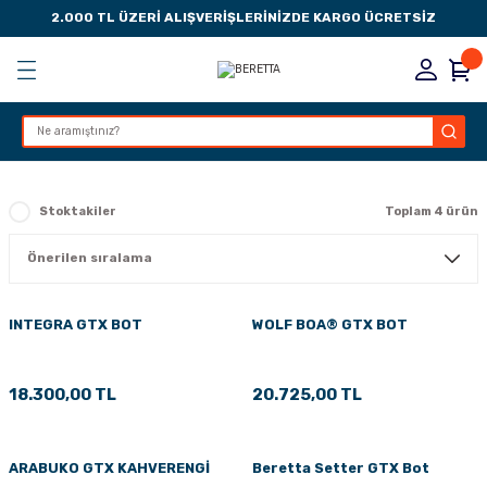
2.000 TL ÜZERİ ALIŞVERİŞLERİNİZDE KARGO ÜCRETSİZ
Geri Dön
Geri Dön
Geri Dön
Geri Dön
KSESUARLARI
ESUARLARI
ER
Stoktakiler
Toplam 4 ürün
ZLARI
LIK
 DÜŞÜRME MANDALI
INTEGRA GTX BOT
WOLF BOA® GTX BOT
AK PEDLERİ
18.300,00 TL
20.725,00 TL
Rİ
LERİ
İTLERİ
ARABUKO GTX KAHVERENGİ
Beretta Setter GTX Bot