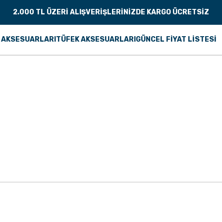
2.000 TL ÜZERİ ALIŞVERİŞLERİNİZDE KARGO ÜCRETSİZ
 AKSESUARLARI
TÜFEK AKSESUARLARI
GÜNCEL FİYAT LİSTESİ