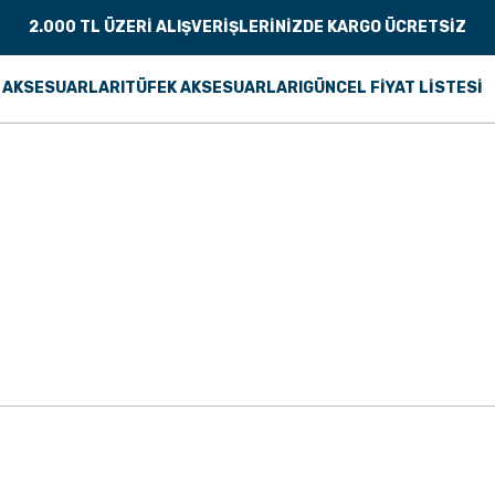
2.000 TL ÜZERİ ALIŞVERİŞLERİNİZDE KARGO ÜCRETSİZ
 AKSESUARLARI
TÜFEK AKSESUARLARI
GÜNCEL FİYAT LİSTESİ