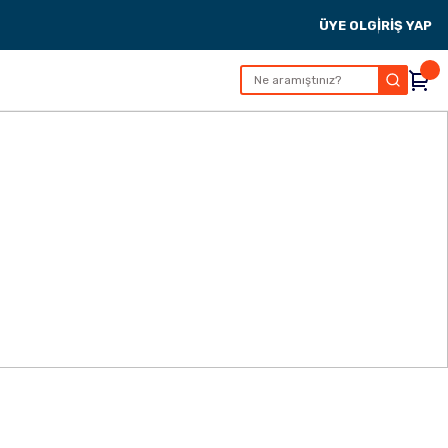
ÜYE OL
GİRİŞ YAP