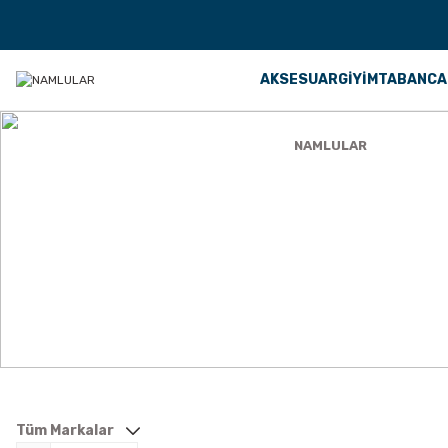
AKSESUAR
GİYİM
TABANCA
Anasayfa
TÜFEK AKSESUARLARI
NAMLULAR
NAMLULAR
Tüm Markalar