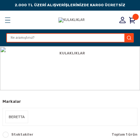
2.000 TL ÜZERİ ALIŞVERİŞLERİNİZDE KARGO ÜCRETSİZ
Geri Dön
Geri Dön
Geri Dön
Geri Dön
KSESUARLARI
ESUARLARI
ER
Anasayfa
AKSESUAR
KULAKLIKLAR
ZLARI
KULAKLIKLAR
LIK
 DÜŞÜRME MANDALI
Markalar
AK PEDLERİ
Rİ
LERİ
BERETTA
İTLERİ
Stoktakiler
Toplam 1 ürün