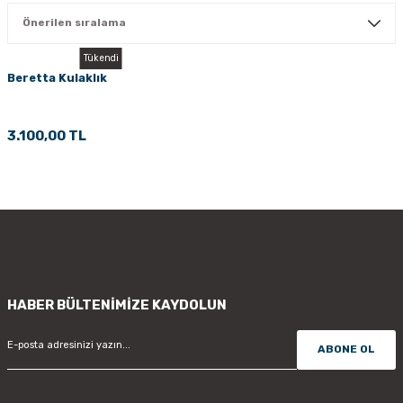
PÇİK
Tükendi
Beretta Kulaklık
İKLER
3.100,00 TL
HABER BÜLTENİMİZE KAYDOLUN
ABONE OL