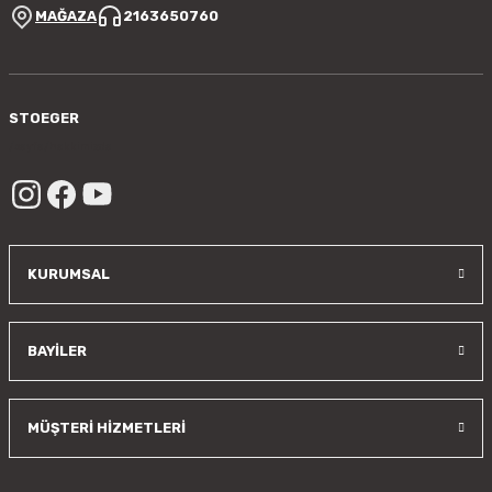
MAĞAZA
2163650760
STOEGER
/sayfa/hakkimizda
KURUMSAL
BAYİLER
MÜŞTERİ HİZMETLERİ