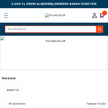
2.000 TL ÜZERİ ALIŞVERİŞLERİNİZDE KARGO ÜCRETSİZ
Geri Dön
Geri Dön
Geri Dön
Geri Dön
KSESUARLARI
ESUARLARI
ER
Anasayfa
AKSESUAR
KULAKLIKLAR
ZLARI
KULAKLIKLAR
LIK
 DÜŞÜRME MANDALI
Markalar
AK PEDLERİ
Rİ
LERİ
BERETTA
İTLERİ
Stoktakiler
Toplam 1 ürün