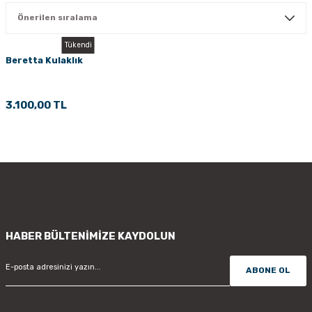
PÇİK
Tükendi
Beretta Kulaklık
İKLER
3.100,00 TL
HABER BÜLTENİMİZE KAYDOLUN
ABONE OL