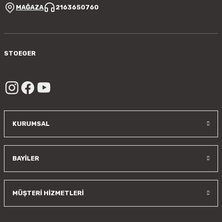
MAĞAZA
2163650760
STOEGER
/sayfa/hakkimizda
KURUMSAL
BAYİLER
MÜŞTERİ HİZMETLERİ