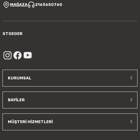
MAĞAZA
2163650760
STOEGER
/sayfa/hakkimizda
KURUMSAL
BAYİLER
MÜŞTERİ HİZMETLERİ