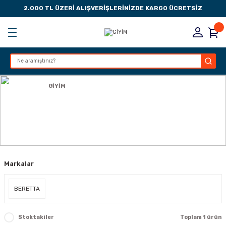
2.000 TL ÜZERİ ALIŞVERİŞLERİNİZDE KARGO ÜCRETSİZ
Geri Dön
Geri Dön
Geri Dön
Geri Dön
KSESUARLARI
ESUARLARI
ER
Anasayfa
GİYİM
ZLARI
GİYİM
LIK
 DÜŞÜRME MANDALI
Markalar
AK PEDLERİ
Rİ
LERİ
BERETTA
İTLERİ
Stoktakiler
Toplam 1 ürün