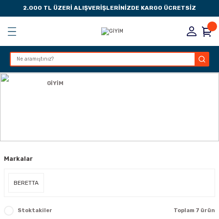
2.000 TL ÜZERİ ALIŞVERİŞLERİNİZDE KARGO ÜCRETSİZ
Geri Dön
Geri Dön
Geri Dön
Geri Dön
KSESUARLARI
ESUARLARI
ER
Anasayfa
GİYİM
ZLARI
GİYİM
LIK
 DÜŞÜRME MANDALI
Markalar
AK PEDLERİ
Rİ
LERİ
BERETTA
İTLERİ
Stoktakiler
Toplam 7 ürün