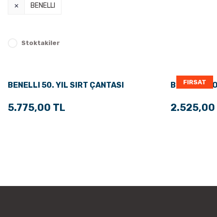
BENELLI
Stoktakiler
FIRSAT
BENELLI 50. YIL SIRT ÇANTASI
BENELLİ İZ
5.775,00 TL
2.525,00