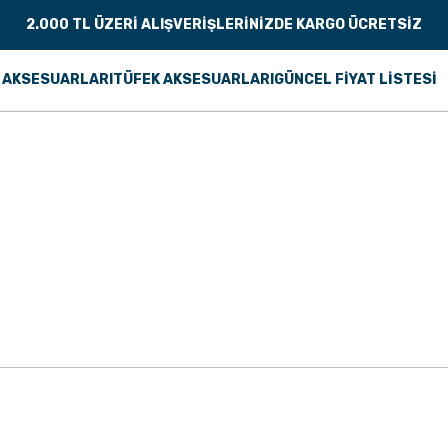
2.000 TL ÜZERİ ALIŞVERİŞLERİNİZDE KARGO ÜCRETSİZ
 AKSESUARLARI
TÜFEK AKSESUARLARI
GÜNCEL FİYAT LİSTESİ