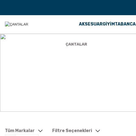
AKSESUAR
GİYİM
TABANCA
Anasayfa
AKSESUAR
ÇANTALAR
ÇANTALAR
Tüm Markalar
Filtre Seçenekleri