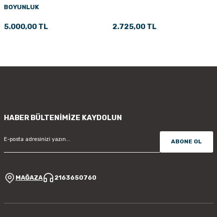
BOYUNLUK
PÇİK
5.000,00 TL
2.725,00 TL
İKLER
HABER BÜLTENİMİZE KAYDOLUN
ABONE OL
MAĞAZA
2163650760