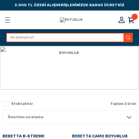
2.000 TL ÜZERİ ALIŞVERİŞLERİNİZDE KARGO ÜCRETSİZ
Geri Dön
Geri Dön
Geri Dön
Geri Dön
KSESUARLARI
ESUARLARI
ER
Anasayfa
AKSESUAR
BOYUNLUK
ZLARI
BOYUNLUK
LIK
 DÜŞÜRME MANDALI
AK PEDLERİ
Stoktakiler
Toplam 2 ürün
Rİ
LERİ
İTLERİ
BERETTA B-XTREME
BERETTA CAMO BOYUNLUK