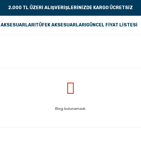
2.000 TL ÜZERİ ALIŞVERİŞLERİNİZDE KARGO ÜCRETSİZ
 AKSESUARLARI
TÜFEK AKSESUARLARI
GÜNCEL FİYAT LİSTESİ
Blog bulunamadı.