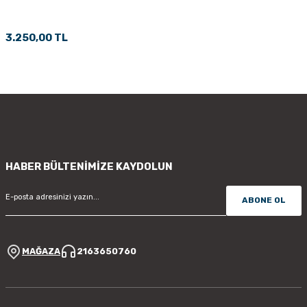
PÇİK
3.250,00 TL
İKLER
HABER BÜLTENİMİZE KAYDOLUN
ABONE OL
MAĞAZA
2163650760