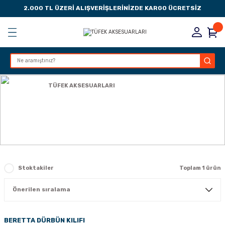
2.000 TL ÜZERİ ALIŞVERİŞLERİNİZDE KARGO ÜCRETSİZ
Geri Dön
Geri Dön
Geri Dön
Geri Dön
KSESUARLARI
ESUARLARI
ER
Anasayfa
TÜFEK AKSESUARLARI
ZLARI
TÜFEK AKSESUARLARI
LIK
 DÜŞÜRME MANDALI
AK PEDLERİ
Stoktakiler
Toplam 1 ürün
Rİ
LERİ
İTLERİ
BERETTA DÜRBÜN KILIFI