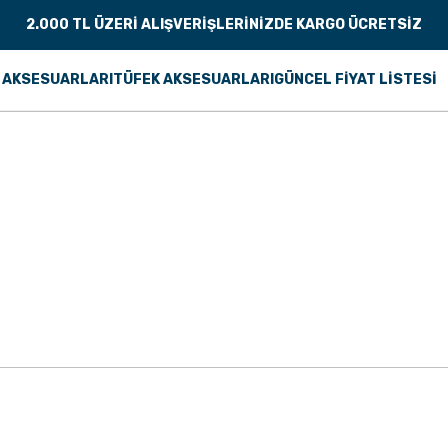
2.000 TL ÜZERİ ALIŞVERİŞLERİNİZDE KARGO ÜCRETSİZ
 AKSESUARLARI
TÜFEK AKSESUARLARI
GÜNCEL FİYAT LİSTESİ