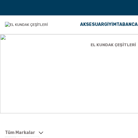
AKSESUAR
GİYİM
TABANCA
Anasayfa
TÜFEK AKSESUARLARI
EL KUNDAK ÇEŞİTLERİ
EL KUNDAK ÇEŞİTLERİ
Tüm Markalar