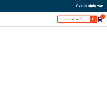
ÜYE OL
GİRİŞ YAP